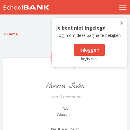
Nostalgische verhalen
×
Log in
Je bent niet ingelogd
Home
Log in om deze pagina te bekijken
Meld je gratis aan
Help
Inloggen
Registreer
Hennie Salm
Kent 0 personen
NA
Woont in -
De Breul
Zeist