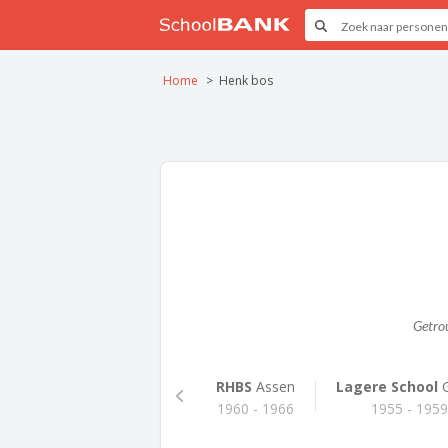
Home
Henk bos
Getro
RHBS
Assen
Lagere School
G
1960 - 1966
1955 - 195