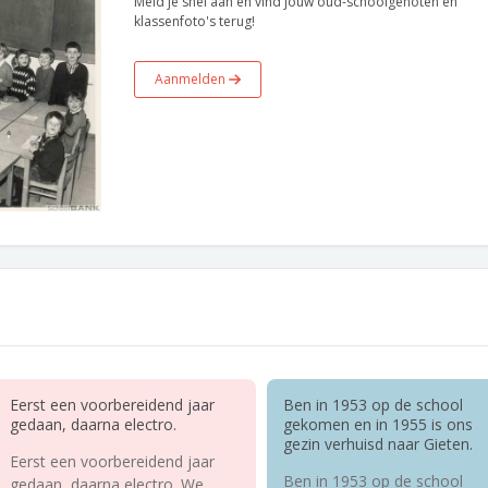
Meld je snel aan en vind jouw oud-schoolgenoten en
klassenfoto's terug!
Aanmelden
Eerst een voorbereidend jaar
Ben in 1953 op de school
gedaan, daarna electro.
gekomen en in 1955 is ons
gezin verhuisd naar Gieten.
Eerst een voorbereidend jaar
Ben in 1953 op de school
gedaan, daarna electro. We