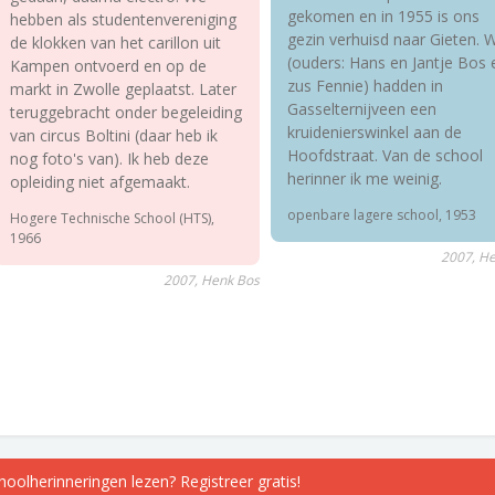
gekomen en in 1955 is ons
hebben als studentenvereniging
gezin verhuisd naar Gieten. 
de klokken van het carillon uit
(ouders: Hans en Jantje Bos 
Kampen ontvoerd en op de
zus Fennie) hadden in
markt in Zwolle geplaatst. Later
Gasselternijveen een
teruggebracht onder begeleiding
kruidenierswinkel aan de
van circus Boltini (daar heb ik
Hoofdstraat. Van de school
nog foto's van). Ik heb deze
herinner ik me weinig.
opleiding niet afgemaakt.
openbare lagere school, 1953
Hogere Technische School (HTS),
1966
2007, H
2007, Henk Bos
choolherinneringen lezen? Registreer gratis!