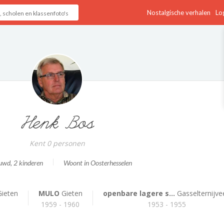
Nostalgische verhalen
Log
Henk Bos
Kent 0 personen
uwd
, 2 kinderen
Woont in Oosterhesselen
ieten
MULO
Gieten
openbare lagere s...
Gasselternijve
9
1959 - 1960
1953 - 1955