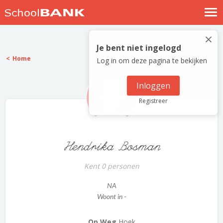
Nostalgische verhalen
×
Log in
Je bent niet ingelogd
Home
Log in om deze pagina te bekijken
Meld je gratis aan
Help
Inloggen
Registreer
Hendrika Bosman
Kent 0 personen
NA
Woont in -
Op Weg
Hoek