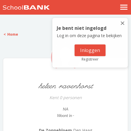
Nostalgische verhalen
×
Log in
Je bent niet ingelogd
Home
Log in om deze pagina te bekijken
Meld je gratis aan
Help
Inloggen
Registreer
heleen ravenhorst
Kent 0 personen
NA
Woont in -
De Zonnebloem
Den Haag