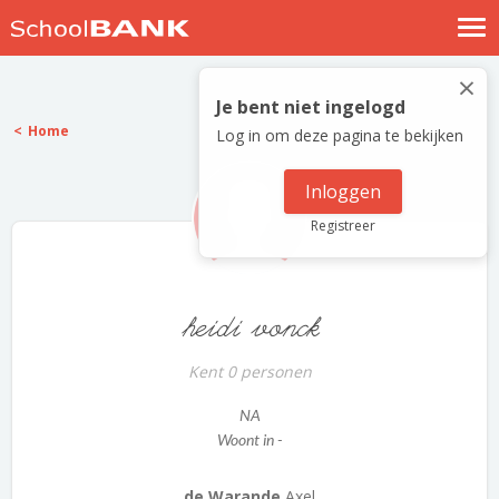
Nostalgische verhalen
×
Log in
Je bent niet ingelogd
Home
Log in om deze pagina te bekijken
Meld je gratis aan
Help
Inloggen
Registreer
heidi vonck
Kent 0 personen
NA
Woont in -
de Warande
Axel