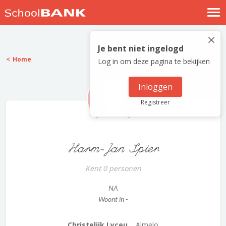
Nostalgische verhalen
×
Log in
Je bent niet ingelogd
Home
Log in om deze pagina te bekijken
Meld je gratis aan
Help
Inloggen
Registreer
Harm-Jan Spier
Kent 0 personen
NA
Woont in -
Christelijk Lyceu...
Almelo