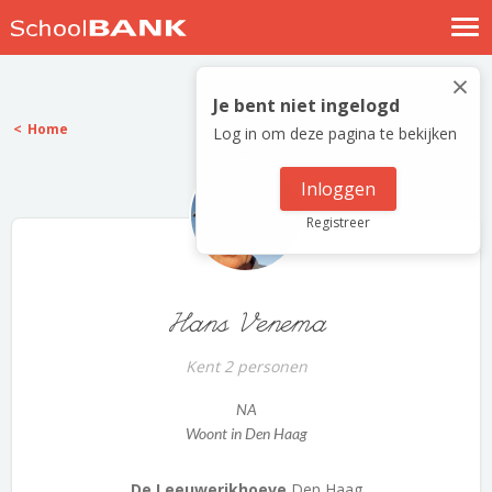
Nostalgische verhalen
×
Log in
Je bent niet ingelogd
Home
Log in om deze pagina te bekijken
Meld je gratis aan
Help
Inloggen
Registreer
Hans Venema
Kent 2 personen
NA
Woont in Den Haag
De Leeuwerikhoeve
Den Haag