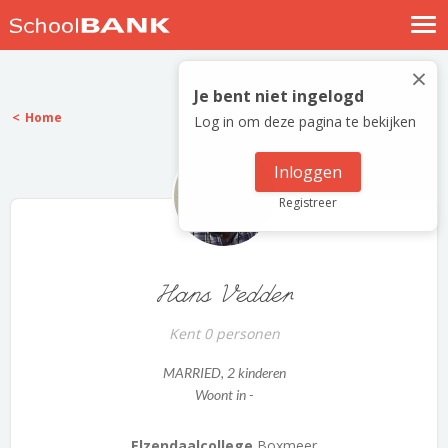
Nostalgische verhalen
×
Log in
Je bent niet ingelogd
Home
Log in om deze pagina te bekijken
Meld je gratis aan
Help
Inloggen
Registreer
Hans Vedder
Kent 0 personen
MARRIED
, 2 kinderen
Woont in -
Elzendaalcollege
Boxmeer