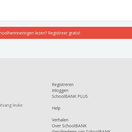
choolherinneringen lezen? Registreer gratis!
Registreren
Inloggen
SchoolBANK PLUS
tvang leuke
Help
Verhalen
Over SchoolBANK
Geschiedenis van SchoolBANK