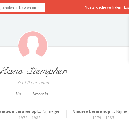
Nostalgische verhalen
Log
Hans Stempher
Kent 0 personen
NA
Woont in -
Nieuwe Lerarenopl...
Nijmegen
Nieuwe Lerarenopl...
Nijme
1979 - 1985
1979 - 1985