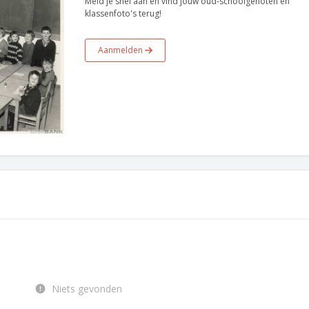
Meld je snel aan en vind jouw oud-schoolgenoten en
klassenfoto's terug!
Aanmelden
Niets gevonden