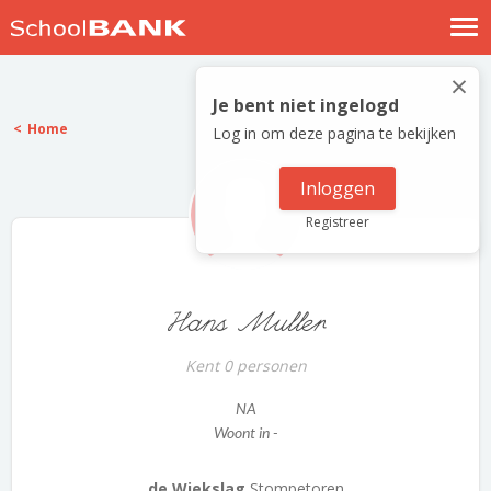
Nostalgische verhalen
×
Log in
Je bent niet ingelogd
Home
Log in om deze pagina te bekijken
Meld je gratis aan
Help
Inloggen
Registreer
Hans Muller
Kent 0 personen
NA
Woont in -
de Wiekslag
Stompetoren