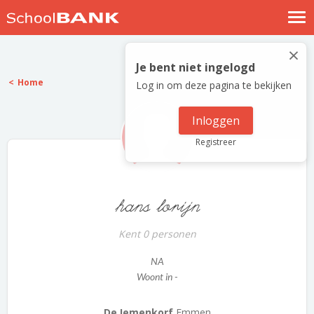
Nostalgische verhalen
×
Log in
Je bent niet ingelogd
Home
Log in om deze pagina te bekijken
Meld je gratis aan
Help
Inloggen
Registreer
hans lorijn
Kent 0 personen
NA
Woont in -
De Iemenkorf
Emmen