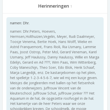
Herinneringen
1
namen: Dhr.
namen: Dhr.Peters, Hoevers,
Hermsen,Holthuizen,Vegelin, Meyer, Rudi Daalmeyer,
Toosje Venema, Bertie Hoek, Hans Wolff, Wieke en
Astrid Franquemont, Frans Rioli, Ria Usmany, Lammie
Paas, Joost Ostrop, Peter Mol, Gerard Veneman, Karel
Usmany, Jeff Haulussy, Danny Haulussy, Willie en Marga
Edelijn, Gerard en Ad ????, Wim Paas, Wim Wittenberg,
Coby Maneschijn, Theo Soer, Edo Blok, Henk Schaaf,
Marja Langedijk, enz. De kastanjebomen op het plein,
het spelletje 1-2-3-4-5-6-7, wie wil mij een kusje geven.
Meisjes die jongleerden met ballen op het fietsenhok
van de onderwijzers. Juffrouw Vincent van de
kleuterschool. Juffrouw Schut, juffrouw jonker ??? Het
Aquarium in de hal, de opgezette roofvogel in de hal.
Het kamertje van de heer Peters waar we onze
schoolprikken kregen. De schoolmelk, de mooie