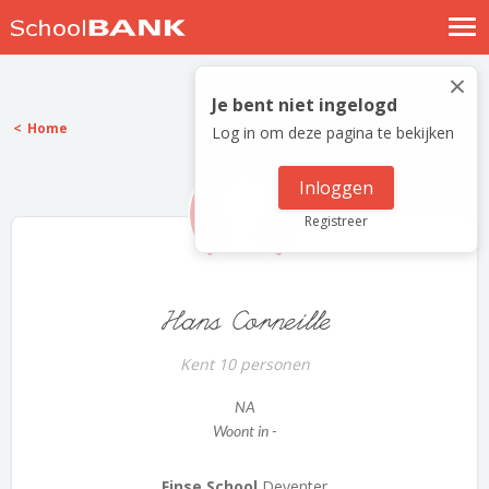
Nostalgische verhalen
×
Log in
Je bent niet ingelogd
Home
Log in om deze pagina te bekijken
Meld je gratis aan
Help
Inloggen
Registreer
Hans Corneille
Kent 10 personen
NA
Woont in -
Finse School
Deventer