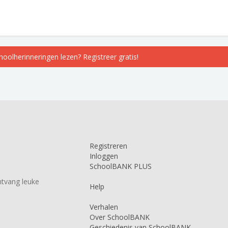
choolherinneringen lezen? Registreer gratis!
Registreren
Inloggen
SchoolBANK PLUS
tvang leuke
Help
Verhalen
Over SchoolBANK
Geschiedenis van SchoolBANK