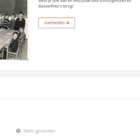
Meld je snel aan en vind jouw oud-schoolgenoten en
klassenfoto's terug!
Aanmelden
Niets gevonden