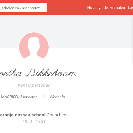
Nostalgische verhalen
Log
retha Dikkeboom
Kent 0 personen
MARRIED
, 3 kinderen
Woont in -
oranje nassau school
Gorinchem
1953 - 1961