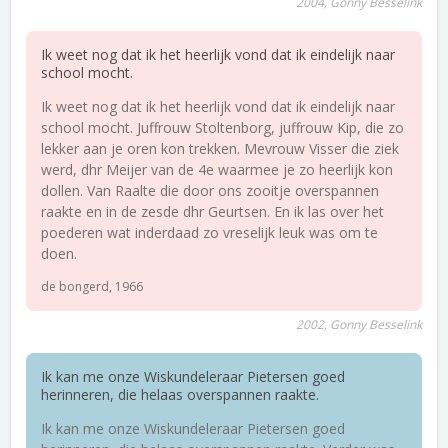
2004, Gonny Besselink
Ik weet nog dat ik het heerlijk vond dat ik eindelijk naar
school mocht.
Ik weet nog dat ik het heerlijk vond dat ik eindelijk naar
school mocht. Juffrouw Stoltenborg, juffrouw Kip, die zo
lekker aan je oren kon trekken. Mevrouw Visser die ziek
werd, dhr Meijer van de 4e waarmee je zo heerlijk kon
dollen. Van Raalte die door ons zooitje overspannen
raakte en in de zesde dhr Geurtsen. En ik las over het
poederen wat inderdaad zo vreselijk leuk was om te
doen.
de bongerd, 1966
2002, Gonny Besselink
Ik kan me onze Wiskundeleraar Pietersen goed
herinneren, die helaas overspannen raakte.
Ik kan me onze Wiskundeleraar Pietersen goed