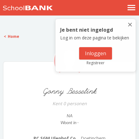
Nostalgische verhalen
×
Log in
Je bent niet ingelogd
Home
Log in om deze pagina te bekijken
Meld je gratis aan
Help
Inloggen
Registreer
Gonny Besselink
Kent 0 personen
NA
Woont in -
PC SGM Ulenhof Co...
Doetinchem