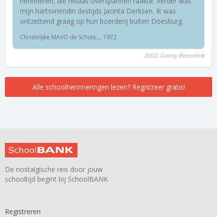
herinneren, die helaas overspannen raakte. Verder was
mijn hartsvriendin destijds Jacinta Derksen. Ik was
ontzettend graag op hun boerderij buiten Doesburg.
Christelijke MAVO de Schuts..., 1972
2002, Gonny Besselink
Alle schoolherinneringen lezen? Registreer gratis!
De nostalgische reis door jouw
schooltijd begint bij SchoolBANK
Registreren