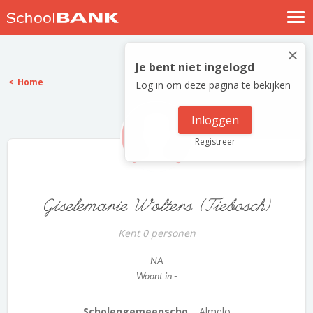
Nostalgische verhalen
×
Log in
Je bent niet ingelogd
Home
Log in om deze pagina te bekijken
Meld je gratis aan
Help
Inloggen
Registreer
Giselemarie Wolters (Tiebosch)
Kent 0 personen
NA
Woont in -
Scholengemeenscho...
Almelo