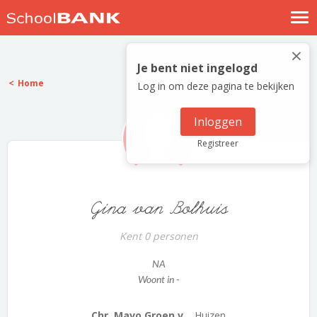
Nostalgische verhalen
×
Log in
Je bent niet ingelogd
Home
Log in om deze pagina te bekijken
Meld je gratis aan
Help
Inloggen
Registreer
Gina van Bolhuis
Kent 0 personen
NA
Woont in -
Chr. Mavo Groen v...
Huizen