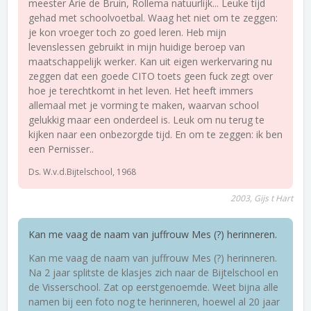
meester Arie de Bruin, Rollema natuurlijk... Leuke tijd
gehad met schoolvoetbal. Waag het niet om te zeggen:
je kon vroeger toch zo goed leren. Heb mijn
levenslessen gebruikt in mijn huidige beroep van
maatschappelijk werker. Kan uit eigen werkervaring nu
zeggen dat een goede CITO toets geen fuck zegt over
hoe je terechtkomt in het leven. Het heeft immers
allemaal met je vorming te maken, waarvan school
gelukkig maar een onderdeel is. Leuk om nu terug te
kijken naar een onbezorgde tijd. En om te zeggen: ik ben
een Pernisser..
Ds. W.v.d.Bijtelschool, 1968
2003, Gijs t Hart
Kan me vaag de naam van juffrouw Mes (?) herinneren.
Kan me vaag de naam van juffrouw Mes (?) herinneren.
Na 2 jaar splitste de klasjes zich naar de Bijtelschool en
de Visserschool. Zat op eerstgenoemde. Weet bijna alle
namen bij een foto nog te herinneren, hoewel al 20 jaar