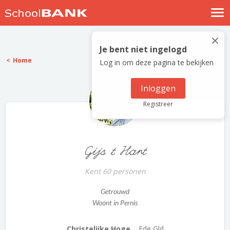
Nostalgische verhalen
×
Log in
Je bent niet ingelogd
Home
Log in om deze pagina te bekijken
Meld je gratis aan
Help
Inloggen
Registreer
Gijs t Hart
Kent 60 personen
Getrouwd
Woont in Pernis
Christelijke Hoge...
Ede Gld