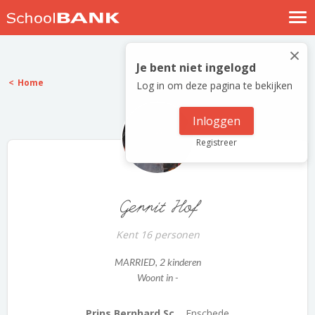
Nostalgische verhalen
×
Log in
Je bent niet ingelogd
Home
Log in om deze pagina te bekijken
Meld je gratis aan
Help
Inloggen
Registreer
Gerrit Hof
Kent 16 personen
MARRIED
, 2 kinderen
Woont in -
Prins Bernhard Sc...
Enschede