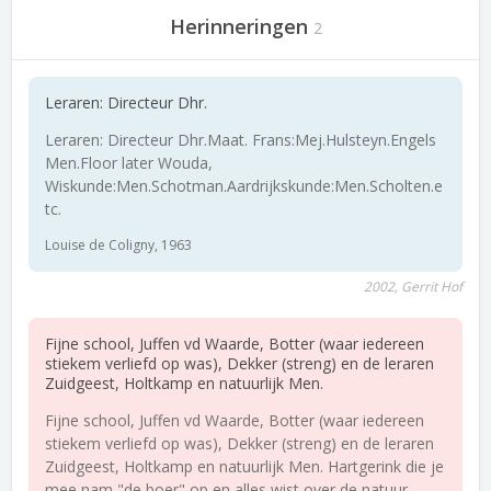
Herinneringen
2
Leraren: Directeur Dhr.
Leraren: Directeur Dhr.Maat. Frans:Mej.Hulsteyn.Engels
Men.Floor later Wouda,
Wiskunde:Men.Schotman.Aardrijkskunde:Men.Scholten.e
tc.
Louise de Coligny, 1963
2002, Gerrit Hof
Fijne school, Juffen vd Waarde, Botter (waar iedereen
stiekem verliefd op was), Dekker (streng) en de leraren
Zuidgeest, Holtkamp en natuurlijk Men.
Fijne school, Juffen vd Waarde, Botter (waar iedereen
stiekem verliefd op was), Dekker (streng) en de leraren
Zuidgeest, Holtkamp en natuurlijk Men. Hartgerink die je
mee nam "de boer" op en alles wist over de natuur.