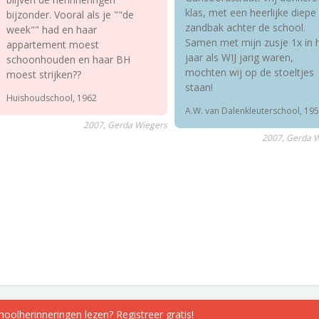
klas, met een heerlijke diepe
bijzonder. Vooral als je ""de
zandbak achter de school.
week"" had en haar
Samen met mijn zusje 1x in 
appartement moest
jaar als WIJ jarig waren,
schoonhouden en haar BH
mochten wij op de stoeltjes
moest strijken??
staan!
Huishoudschool, 1962
A.W. van Dalenkleuterschool, 19
2007, Gerda Wiegers
2007, Gerda 
choolherinneringen lezen? Registreer gratis!