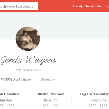
Nostalgische verhalen
Log
Gerda Wiegers
Kent 14 personen
MARRIED
, 2 kinderen
Woont in -
an Dalenkle...
Huishoudschool
Lagere Technisch
Naarden
Bussum
Hilversum
53 - 1955
1962 - 1964
1962 - 1963