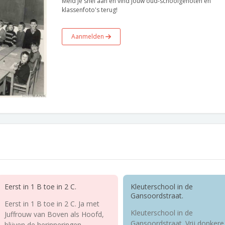
Meld je snel aan en vind jouw oud-schoolgenoten en
klassenfoto's terug!
Aanmelden
Eerst in 1 B toe in 2 C.
Kleuterschool in de
Gansoordstraat.
Eerst in 1 B toe in 2 C. Ja met
Kleuterschool in de
Juffrouw van Boven als Hoofd,
Gansoordstraat. Vrij donkere
blijven de herinneringen