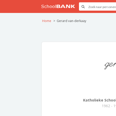
Home
Gerard van-derkaay
ge
Katholieke School.
1962 - 