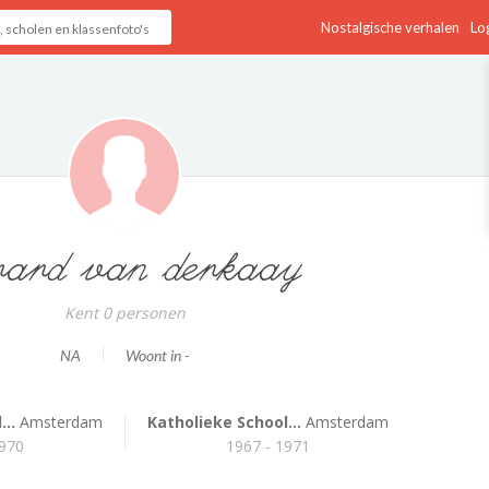
Nostalgische verhalen
Log
rard van derkaay
Kent 0 personen
NA
Woont in -
..
Amsterdam
Katholieke School...
Amsterdam
1970
1967 - 1971