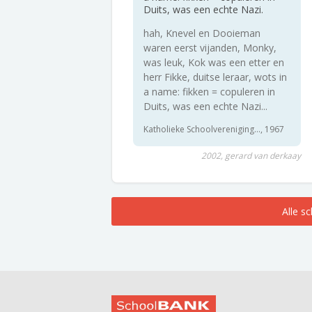
Duits, was een echte Nazi.
hah, Knevel en Dooieman
waren eerst vijanden, Monky,
was leuk, Kok was een etter en
herr Fikke, duitse leraar, wots in
a name: fikken = copuleren in
Duits, was een echte Nazi...
Katholieke Schoolvereniging..., 1967
2002, gerard van derkaay
Alle s