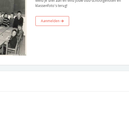
Meld je snel aan en vind jouw oud-schoolgenoten en
klassenfoto's terug!
Aanmelden