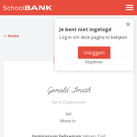
Nostalgische verhalen
×
Log in
Je bent niet ingelogd
Home
Log in om deze pagina te bekijken
Meld je gratis aan
Help
Inloggen
Registreer
Gerald Smith
Kent 0 personen
NA
Woont in -
Gymnasium Felisenum
Velsen-Zuid