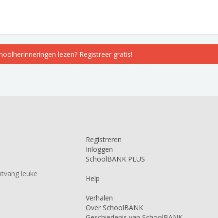
choolherinneringen lezen? Registreer gratis!
Registreren
Inloggen
SchoolBANK PLUS
tvang leuke
Help
Verhalen
Over SchoolBANK
Geschiedenis van SchoolBANK