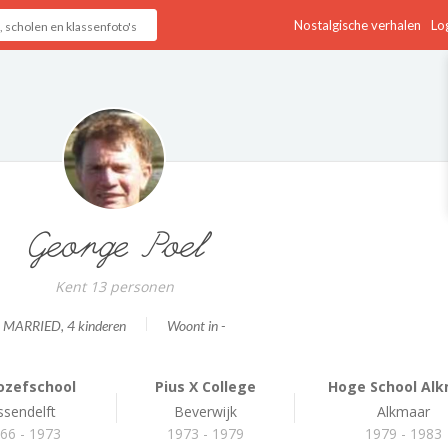
Nostalgische verhalen
Log
George Poel
Kent 13 personen
MARRIED
, 4 kinderen
Woont in -
Jozefschool
Pius X College
Hoge School Alk
ssendelft
Beverwijk
Alkmaar
66 - 1973
1973 - 1979
1979 - 1983