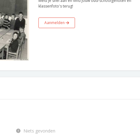
Meld je snel aan en vind jouw oud-schoolgenoten en
klassenfoto's terug!
Aanmelden
Niets gevonden