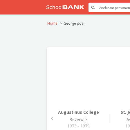
Home
George poel
Augustinus College
St. 
Beverwijk
A
1973 - 1979
19