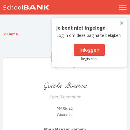
Nostalgische verhalen
×
Log in
Je bent niet ingelogd
Home
Log in om deze pagina te bekijken
Meld je gratis aan
Help
Inloggen
Registreer
Geiske Bouma
Kent 0 personen
MARRIED
Woont in -
Eben Haezer
Kamerik