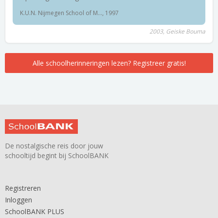
K.U.N. Nijmegen School of M..., 1997
2003, Geiske Bouma
Alle schoolherinneringen lezen? Registreer gratis!
De nostalgische reis door jouw
schooltijd begint bij SchoolBANK
Registreren
Inloggen
SchoolBANK PLUS