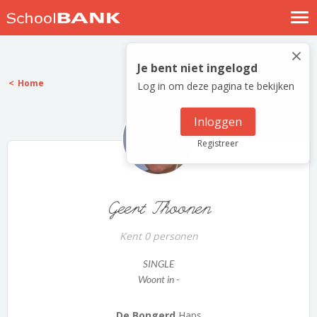
Nostalgische verhalen
×
Log in
Je bent niet ingelogd
Home
Log in om deze pagina te bekijken
Meld je gratis aan
Help
Inloggen
Registreer
Geert Thoonen
Kent 0 personen
SINGLE
Woont in -
De Bongerd
Haps