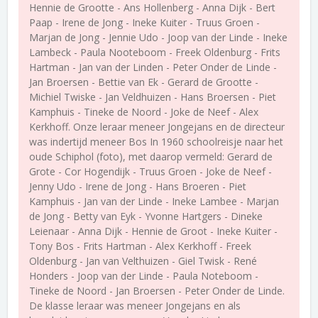
Hennie de Grootte - Ans Hollenberg - Anna Dijk - Bert
Paap - Irene de Jong - Ineke Kuiter - Truus Groen -
Marjan de Jong - Jennie Udo - Joop van der Linde - Ineke
Lambeck - Paula Nooteboom - Freek Oldenburg - Frits
Hartman - Jan van der Linden - Peter Onder de Linde -
Jan Broersen - Bettie van Ek - Gerard de Grootte -
Michiel Twiske - Jan Veldhuizen - Hans Broersen - Piet
Kamphuis - Tineke de Noord - Joke de Neef - Alex
Kerkhoff. Onze leraar meneer Jongejans en de directeur
was indertijd meneer Bos In 1960 schoolreisje naar het
oude Schiphol (foto), met daarop vermeld: Gerard de
Grote - Cor Hogendijk - Truus Groen - Joke de Neef -
Jenny Udo - Irene de Jong - Hans Broeren - Piet
Kamphuis - Jan van der Linde - Ineke Lambee - Marjan
de Jong - Betty van Eyk - Yvonne Hartgers - Dineke
Leienaar - Anna Dijk - Hennie de Groot - Ineke Kuiter -
Tony Bos - Frits Hartman - Alex Kerkhoff - Freek
Oldenburg - Jan van Velthuizen - Giel Twisk - René
Honders - Joop van der Linde - Paula Noteboom -
Tineke de Noord - Jan Broersen - Peter Onder de Linde.
De klasse leraar was meneer Jongejans en als