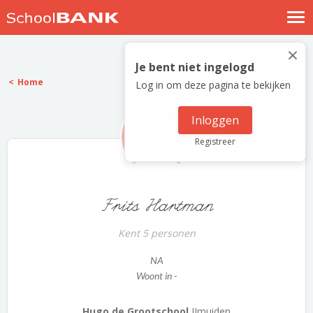
Nostalgische verhalen
×
Log in
Je bent niet ingelogd
Home
Log in om deze pagina te bekijken
Meld je gratis aan
Help
Inloggen
Registreer
Frits Hartman
Kent 5 personen
NA
Woont in -
Hugo de Grootschool
IJmuiden