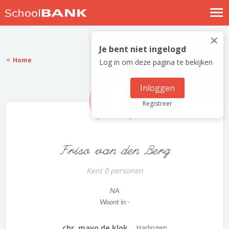
Nostalgische verhalen
×
Log in
Je bent niet ingelogd
Home
Log in om deze pagina te bekijken
Meld je gratis aan
Help
Inloggen
Registreer
Friso van den Berg
Kent 0 personen
NA
Woont in -
chr. mavo de klok...
Harlingen