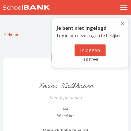
Nostalgische verhalen
×
Log in
Je bent niet ingelogd
Home
Log in om deze pagina te bekijken
Meld je gratis aan
Help
Inloggen
Registreer
Frans Kalkhoven
Kent 0 personen
NA
Woont in -
Maurick College
Vught