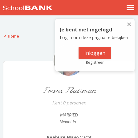
Nostalgische verhalen
×
Log in
Je bent niet ingelogd
Home
Log in om deze pagina te bekijken
Meld je gratis aan
Help
Inloggen
Registreer
Frans Fluitman
Kent 0 personen
MARRIED
Woont in -
Reeburg Mavo
Vught