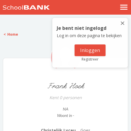
Nostalgische verhalen
×
Log in
Je bent niet ingelogd
Home
Log in om deze pagina te bekijken
Meld je gratis aan
Help
Inloggen
Registreer
Frank Hoek
Kent 0 personen
NA
Woont in -
Christelijk Lyceu...
Goes