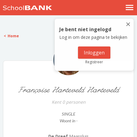
Nostalgische verhalen
×
Log in
Je bent niet ingelogd
Home
Log in om deze pagina te bekijken
Meld je gratis aan
Help
Inloggen
Registreer
Françoise Harteveld Harteveld
Kent 0 personen
SINGLE
Woont in -
De Dreef
Maassluis