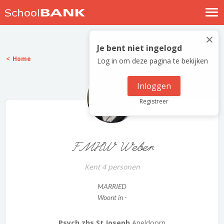
Nostalgische verhalen
×
Log in
Je bent niet ingelogd
Home
Log in om deze pagina te bekijken
Meld je gratis aan
Help
Inloggen
Registreer
FMHW Weber
Kent 4 personen
MARRIED
Woont in -
Psych.zhs St.Joseph
Apeldoorn