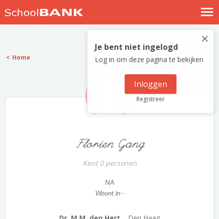
Nostalgische verhalen
×
Log in
Je bent niet ingelogd
Home
Log in om deze pagina te bekijken
Meld je gratis aan
Help
Inloggen
Registreer
Florien Gang
Kent 0 personen
NA
Woont in -
Dr. M.M. den Hert...
Den Haag