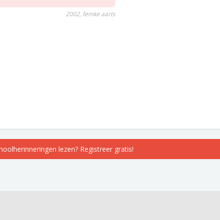
2002, femke aarts
choolherinneringen lezen? Registreer gratis!