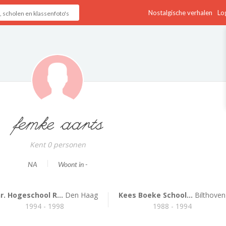
Nostalgische verhalen
Log
femke aarts
Kent 0 personen
NA
Woont in -
r. Hogeschool R...
Den Haag
Kees Boeke School...
Bilthoven
1994 - 1998
1988 - 1994