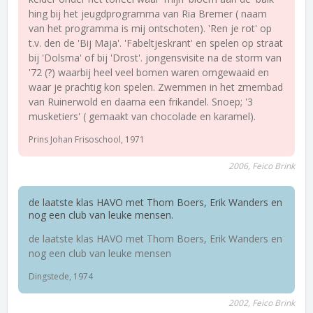
hing bij het jeugdprogramma van Ria Bremer ( naam
van het programma is mij ontschoten). 'Ren je rot' op
t.v. den de 'Bij Maja'. 'Fabeltjeskrant' en spelen op straat
bij 'Dolsma' of bij 'Drost'. jongensvisite na de storm van
'72 (?) waarbij heel veel bomen waren omgewaaid en
waar je prachtig kon spelen. Zwemmen in het zmembad
van Ruinerwold en daarna een frikandel. Snoep; '3
musketiers' ( gemaakt van chocolade en karamel).
Prins Johan Frisoschool, 1971
2006, Feico Brink
de laatste klas HAVO met Thom Boers, Erik Wanders en
nog een club van leuke mensen.
de laatste klas HAVO met Thom Boers, Erik Wanders en
nog een club van leuke mensen
Dingstede, 1974
2002, Feico Brink