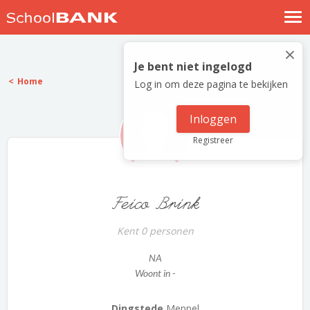
Nostalgische verhalen
×
Log in
Je bent niet ingelogd
Home
Log in om deze pagina te bekijken
Meld je gratis aan
Help
Inloggen
Registreer
Feico Brink
Kent 0 personen
NA
Woont in -
Dingstede
Meppel