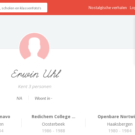
Nostalgische verhalen
Log
Erwin Uhl
Kent 3 personen
NA
Woont in -
 mavo
Redichem College ...
Openbare Nortwic
en
Oosterbeek
Haaksbergen
84
1986 - 1988
1980 - 1984