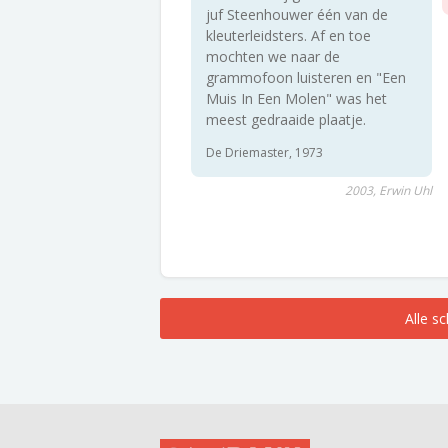
juf Steenhouwer één van de
kleuterleidsters. Af en toe
mochten we naar de
grammofoon luisteren en "Een
Muis In Een Molen" was het
meest gedraaide plaatje.
De Driemaster, 1973
2003, Erwin Uhl
Alle s