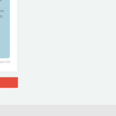
ere
it,
win Uhl