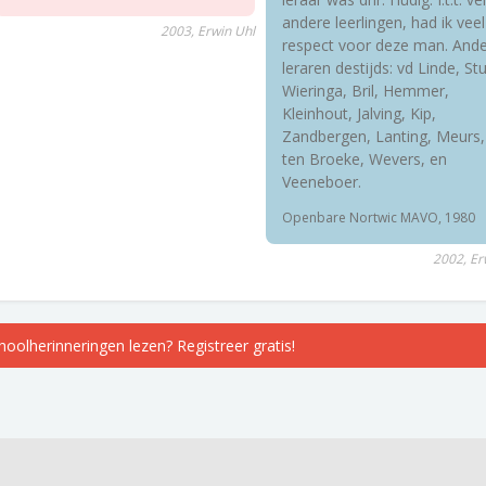
andere leerlingen, had ik veel
2003, Erwin Uhl
respect voor deze man. And
leraren destijds: vd Linde, Stu
Wieringa, Bril, Hemmer,
Kleinhout, Jalving, Kip,
Zandbergen, Lanting, Meurs,
ten Broeke, Wevers, en
Veeneboer.
Openbare Nortwic MAVO, 1980
2002, Er
choolherinneringen lezen? Registreer gratis!