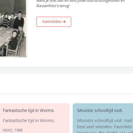
Meld je snel aan en vind jouw oud-schoolgenoten en
klassenfoto's terug!
Aanmelden
Fantastische tijd in Worms.
Mooiste schooltijd ooit.
Fantastische tijd in Worms.
Mooiste schooltijd ooit. Had
heel veel vrienden. Favoriete
HEAO, 1988
leraar was dhr. Hüdig. I.t.t. ve