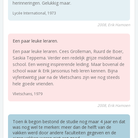
herinneringen. Gelukkig maar.
Lycée International, 1973
2008, Erik Hamoen
Een paar leuke leraren.
Een paar leuke leraren. Cees Grolleman, Ruurd de Boer,
Saskia Teppema. Verder een redelijk grijze middelmaat
school. Een weinig inspirerende leiding. Maar bovenal de
school waar ik Erik Jansonius heb leren kennen. Bijna
vijfentwintig jaar na de Vlietschans zijn we nog steeds
hele goede vrienden.
Vlietschans, 1979
2008, Erik Hamoen
Toen ik begon bestond de studie nog maar 4 jaar en dat
was nog wel te merken: meer dan de helft van de
vakken werd door andere faculteiten gegeven en de