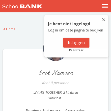
Nostalgische verhalen
×
Log in
Je bent niet ingelogd
Home
Log in om deze pagina te bekijken
Meld je gratis aan
Help
Inloggen
Registreer
Erik Hamoen
Kent 0 personen
LIVING_TOGETHER
, 2 kinderen
Woont in -
Dominee Fortgenss...
Voorschoten