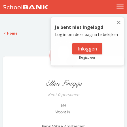
Nostalgische verhalen
×
Log in
Je bent niet ingelogd
Home
Log in om deze pagina te bekijken
Meld je gratis aan
Help
Inloggen
Registreer
Ellen Frigge
Kent 0 personen
NA
Woont in -
Fons Vitae
Amsterdam