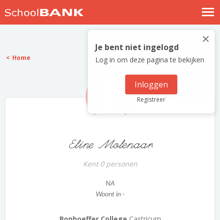
Nostalgische verhalen
×
Log in
Je bent niet ingelogd
Home
Log in om deze pagina te bekijken
Meld je gratis aan
Help
Inloggen
Registreer
Eline Molenaar
Kent 0 personen
NA
Woont in -
Bonhoeffer College
Castricum