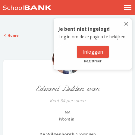
Nostalgische verhalen
×
Log in
Je bent niet ingelogd
Home
Log in om deze pagina te bekijken
Meld je gratis aan
Help
Inloggen
Registreer
Edzard Delden van
Kent 34 personen
NA
Woont in -
De Wilgenborgh
Groningen