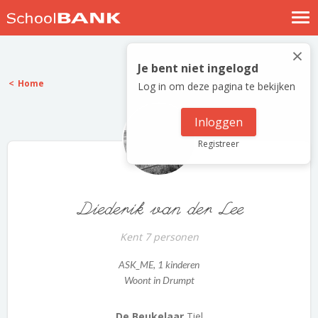
Nostalgische verhalen
×
Log in
Je bent niet ingelogd
Home
Log in om deze pagina te bekijken
Meld je gratis aan
Help
Inloggen
Registreer
Diederik van der Lee
Kent 7 personen
ASK_ME
, 1 kinderen
Woont in Drumpt
De Beukelaar
Tiel