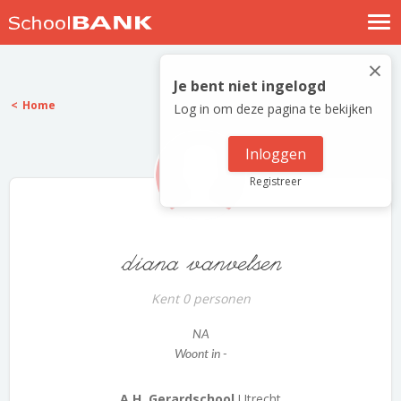
Nostalgische verhalen
×
Log in
Je bent niet ingelogd
Home
Log in om deze pagina te bekijken
Meld je gratis aan
Help
Inloggen
Registreer
diana vanvelsen
Kent 0 personen
NA
Woont in -
A.H. Gerardschool
Utrecht