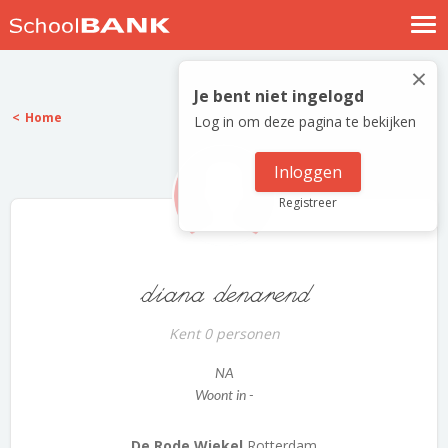
Nostalgische verhalen
×
Log in
Je bent niet ingelogd
Home
Log in om deze pagina te bekijken
Meld je gratis aan
Help
Inloggen
Registreer
diana denarend
Kent 0 personen
NA
Woont in -
De Rode Wiekel
Rotterdam