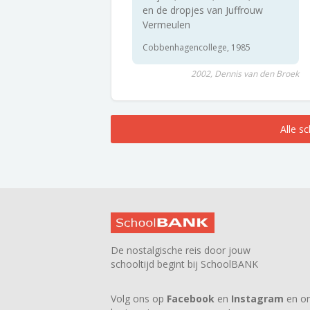
en de dropjes van Juffrouw
Vermeulen
Cobbenhagencollege, 1985
2002, Dennis van den Broek
Alle s
De nostalgische reis door jouw
schooltijd begint bij SchoolBANK
Volg ons op
Facebook
en
Instagram
en on