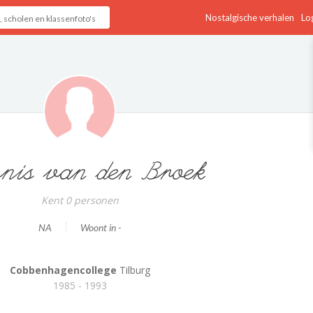
Nostalgische verhalen
Log
nis van den Broek
Kent 0 personen
NA
Woont in -
Cobbenhagencollege
Tilburg
1985 - 1993