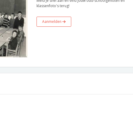
Meld je snel aan en vind jouw oud-schoolgenoten en
klassenfoto's terug!
Aanmelden