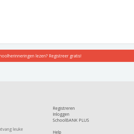
choolherinneringen lezen? Registreer gratis!
Registreren
Inloggen
SchoolBANK PLUS
tvang leuke
Help