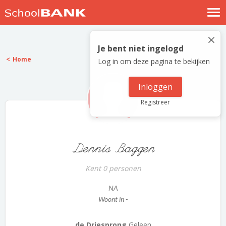
Nostalgische verhalen
×
Log in
Je bent niet ingelogd
Home
Log in om deze pagina te bekijken
Meld je gratis aan
Help
Inloggen
Registreer
Dennis Baggen
Kent 0 personen
NA
Woont in -
de Driesprong
Geleen