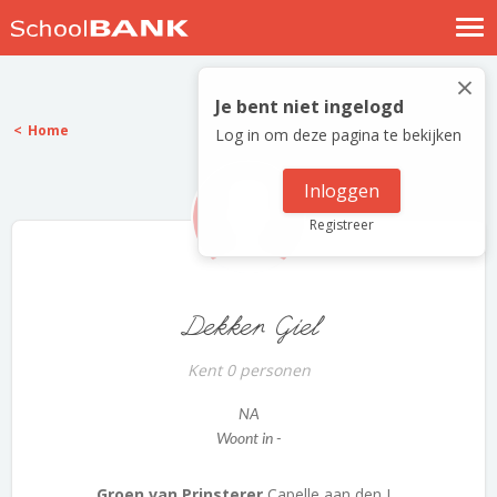
Nostalgische verhalen
×
Log in
Je bent niet ingelogd
Home
Log in om deze pagina te bekijken
Meld je gratis aan
Help
Inloggen
Registreer
Dekker Giel
Kent 0 personen
NA
Woont in -
Groen van Prinsterer
Capelle aan den I...