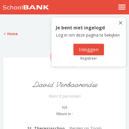
Nostalgische verhalen
×
Log in
Je bent niet ingelogd
Home
Log in om deze pagina te bekijken
Meld je gratis aan
Help
Inloggen
Registreer
David Verbaarendse
Kent 0 personen
NA
Woont in -
St. Theresiaschoo...
Bergen op Zoom