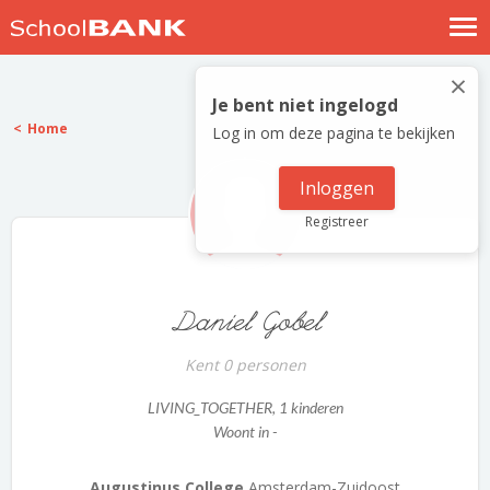
Nostalgische verhalen
×
Log in
Je bent niet ingelogd
Home
Log in om deze pagina te bekijken
Meld je gratis aan
Help
Inloggen
Registreer
Daniel Gobel
Kent 0 personen
LIVING_TOGETHER
, 1 kinderen
Woont in -
Augustinus College
Amsterdam-Zuidoost