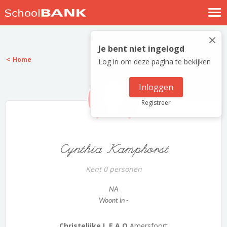
Nostalgische verhalen
×
Log in
Je bent niet ingelogd
Home
Log in om deze pagina te bekijken
Meld je gratis aan
Help
Inloggen
Registreer
Cynthia Kamphorst
Kent 0 personen
NA
Woont in -
Christelijke L.E.A.O
Amersfoort