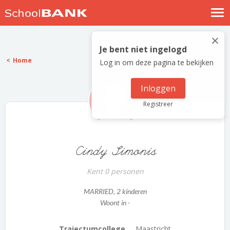
Nostalgische verhalen
×
Log in
Je bent niet ingelogd
Home
Log in om deze pagina te bekijken
Meld je gratis aan
Help
Inloggen
Registreer
Cindy Simonis
Kent 0 personen
MARRIED
, 2 kinderen
Woont in -
Trajectumcollege ...
Maastricht