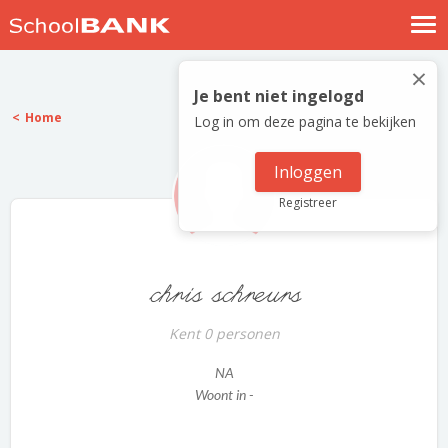
Nostalgische verhalen
×
Log in
Je bent niet ingelogd
Home
Log in om deze pagina te bekijken
Meld je gratis aan
Help
Inloggen
Registreer
chris schreurs
Kent 0 personen
NA
Woont in -